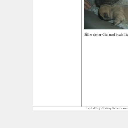
Silkes datter Gigi med hvalp Id
Katobulldog v/Kate og Torben Jensen 