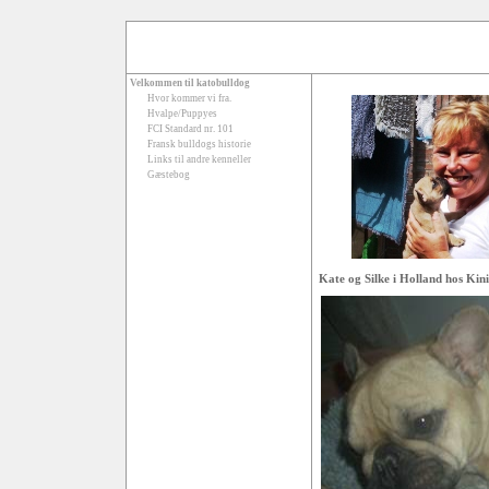
Velkommen til katobulldog
Hvor kommer vi fra.
Hvalpe/Puppyes
FCI Standard nr. 101
Fransk bulldogs historie
Links til andre kenneller
Gæstebog
Kate og Silke i Holland hos Kin