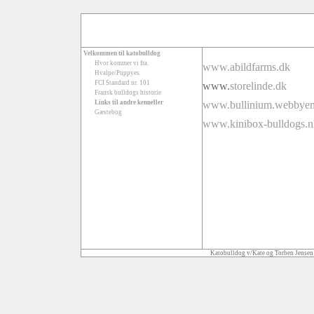
Velkommen til katobulldog
Hvor kommer vi fra.
www.abildfarms.dk
Hvalpe/Puppyes
FCI Standard nr. 101
www.
storelinde.dk
Fransk bulldogs historie
Links til andre kenneller
www.bullinium.webbyen
Gæstebog
www.kinibox-bulldogs.n
Katobulldog v/Kate og Torben Jensen 