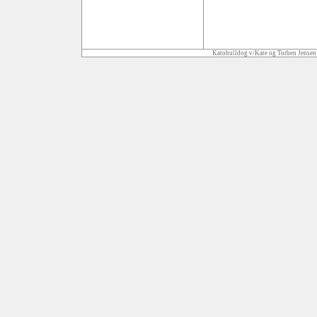
Katobulldog v/Kate og Torben Jensen 