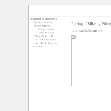
Velkommen til katobulldog
Hvor kommer vi fra.
Parring af Silke og Phist
Hvalpe/Puppyes
Pasning af hvalpe
www.abildfarms.dk
Silkes første kuld
FCI Standard nr. 101
Fransk bulldogs historie
Links til andre kenneller
Gæstebog