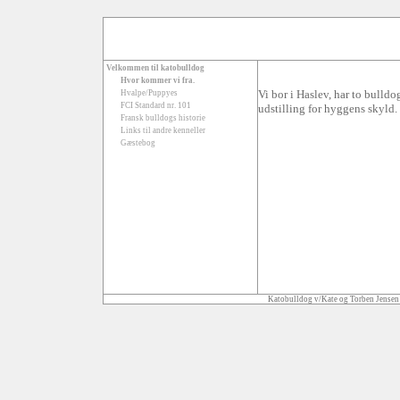
Velkommen til katobulldog
Hvor kommer vi fra.
Vi bor i Haslev, har to bulldo
Hvalpe/Puppyes
FCI Standard nr. 101
udstilling for hyggens skyld.
Fransk bulldogs historie
Links til andre kenneller
Gæstebog
Katobulldog v/Kate og Torben Jensen 