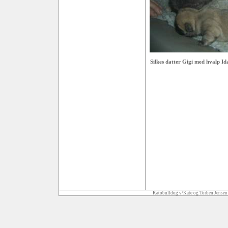
Silkes datter Gigi med hvalp Id
Katobulldog v/Kate og Torben Jensen 