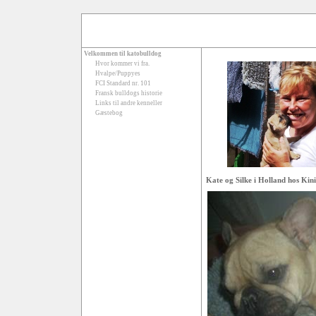
Velkommen til katobulldog
Hvor kommer vi fra.
Hvalpe/Puppyes
FCI Standard nr. 101
Fransk bulldogs historie
Links til andre kenneller
Gæstebog
Kate og Silke i Holland hos Kin