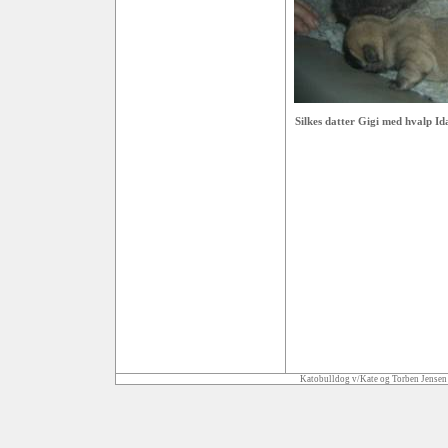
Silkes datter Gigi med hvalp Id
Katobulldog v/Kate og Torben Jensen 